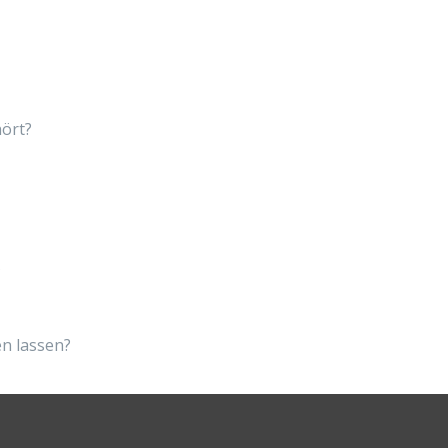
ört?
?
en lassen?