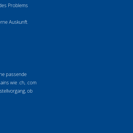
edes Problems
rne Auskunft.
eine passende
ins wie .ch, .com
tellvorgang, ob