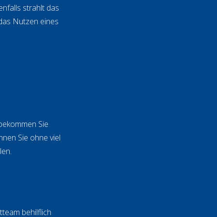
falls strahlt das
 das Nutzen eines
s bekommen Sie
nnen Sie ohne viel
len.
team behilflich