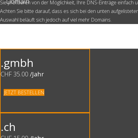
Domain
Sie profitieren von der Möglichkeit, Ihre DNS-Einträge einfach 
Achten Sie bitte darauf, dass es sich bei den unten aufgeliste
Auswahl beläuft sich jedoch auf viel mehr Domains.
DOMAIN
.gmbh
CHF 35.00
/Jahr
JETZT BESTELLEN
.ch