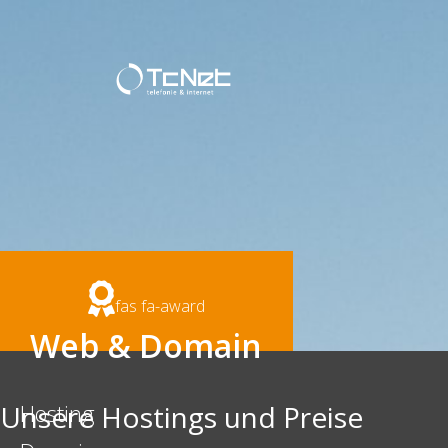
fas fa-award
Web & Domain
Unsere Hostings und Preise
Hosting