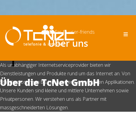
fas fa-user-friends
Über uns
Als unabhängiger Internetserviceprovider bieten wir
Dienstleistungen und Produkte rund um das Internet an. Von
Über die TcNet GmbH
Standardlösungen bis hin zu eigens entwickelten Applikationen.
Unsere Kunden sind kleine und mittlere Unternehmen sowie
Privatpersonen. Wir verstehen uns als Partner mit
massgeschneiderten Lösungen.