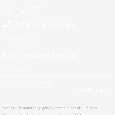
Rorschacherstrasse 65
9450 Altstätten (SG)
Rufen Sie uns an
0041 33 522 55 55
Schreiben Sie uns
info@tcnet.ch
AGB
|
AUP
|
Impressum
Kontakt
|
Support
Sofern nicht anders angegeben, verstehen sich alle Preise in