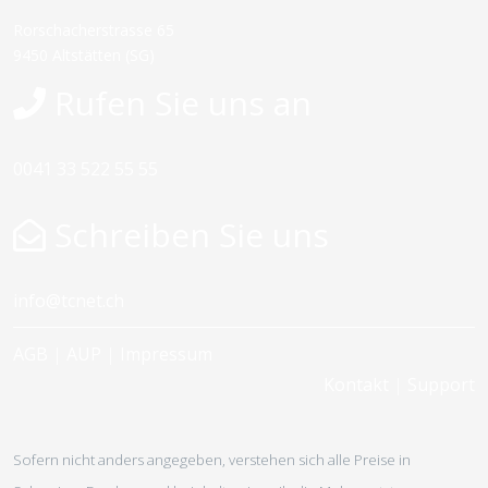
Rorschacherstrasse 65
9450 Altstätten (SG)
Rufen Sie uns an
0041 33 522 55 55
Schreiben Sie uns
info@tcnet.ch
AGB
|
AUP
|
Impressum
Kontakt
|
Support
Sofern nicht anders angegeben, verstehen sich alle Preise in