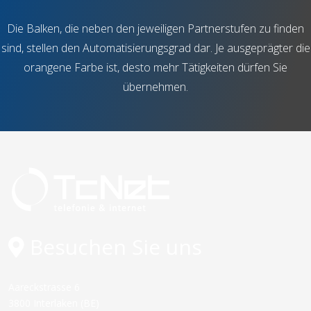
Die Balken, die neben den jeweiligen Partnerstufen zu finden
sind, stellen den Automatisierungsgrad dar. Je ausgeprägter die
orangene Farbe ist, desto mehr Tätigkeiten dürfen Sie
übernehmen.
Besuchen Sie uns
Aareckstrasse 6
3800 Interlaken (BE)